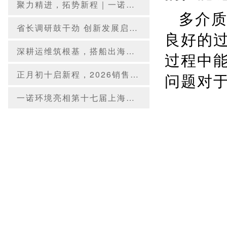
聚力精进，拓势新程｜一诺环境 2026 年 Q3 销售集中营圆满收官
多介
省长调研鼓干劲 创新发展启新程——辽宁省委副书记、省长王新伟莅临一诺环境调研指导
良好的
深耕运维筑根基，搭船出海向未来｜一诺环境 2026 年度盛典圆满举行
过程中
正月初十启新程，2026销售集中营燃情开营，聚力攻坚创佳绩！
问题对
一诺环境亮相第十七届上海国际水展，创新水科技引领绿色未来