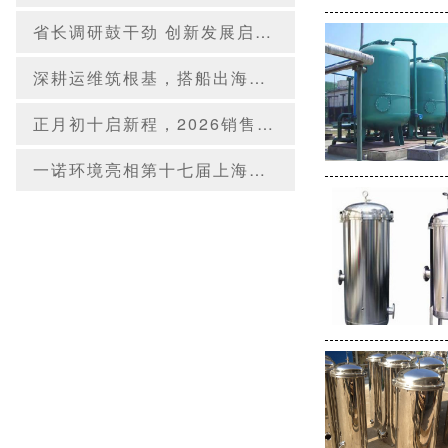
省长调研鼓干劲 创新发展启新程——辽宁省委副书记、省长王新伟莅临一诺环境调研指导
深耕运维筑根基，搭船出海向未来｜一诺环境 2026 年度盛典圆满举行
正月初十启新程，2026销售集中营燃情开营，聚力攻坚创佳绩！
一诺环境亮相第十七届上海国际水展，创新水科技引领绿色未来