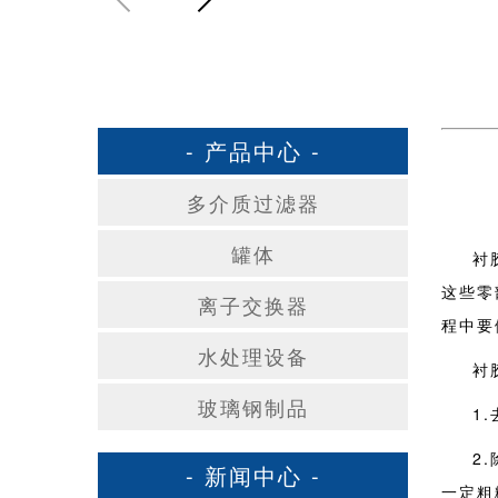
- 产品中心 -
多介质过滤器
罐体
衬
这些零
离子交换器
程中要
水处理设备
衬
玻璃钢制品
1
2
- 新闻中心 -
一定粗